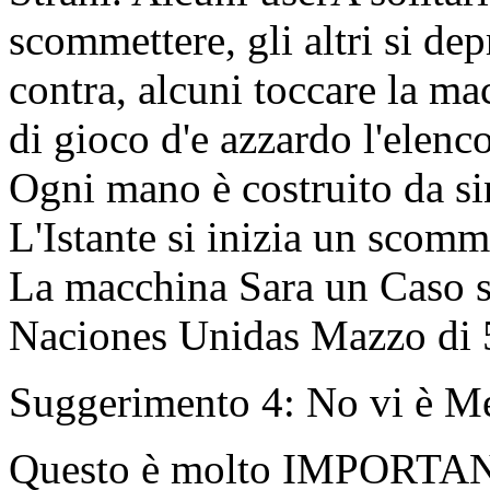
scommettere, gli altri si de
contra, alcuni toccare la m
di gioco d'e azzardo l'elenc
Ogni mano è costruito da si
L'Istante si inizia un scomm
La macchina Sara un Caso sel
Naciones Unidas Mazzo di 52
Suggerimento 4: No vi è M
Questo è molto IMPORTANT