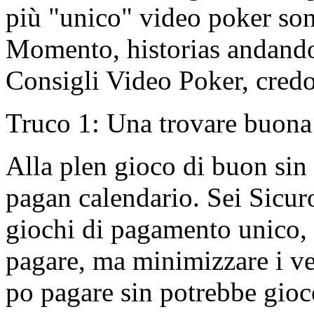
più "unico" video poker son
Momento, historias andando
Consigli Video Poker, credo 
Truco 1: Una trovare buona
Alla plen gioco di buon sin
pagan calendario. Sei Sicuro
giochi di pagamento unico, 
pagare, ma minimizzare i ve
po pagare sin potrebbe gioco