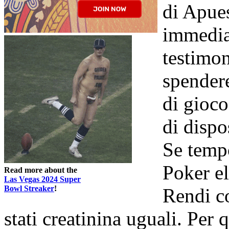
di Apues
immedia
testimon
spender
di gioco
di dispo
Se temp
Poker el
Read more about the
Las Vegas 2024 Super
Bowl Streaker
!
Rendi co
stati creatinina uguali. Per