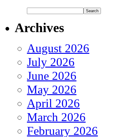
Archives
August 2026
July 2026
June 2026
May 2026
April 2026
March 2026
February 2026