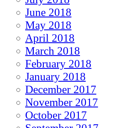
June 2018
May 2018
April 2018
March 2018
February 2018
January 2018
December 2017
November 2017
October 2017
September 2017