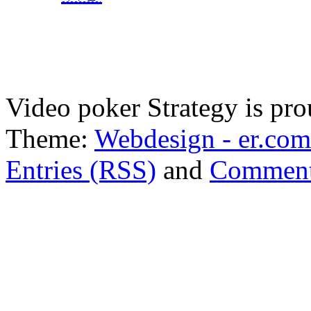
Video poker Strategy is pr
Theme:
Webdesign - er.com
Entries (RSS)
and
Comment