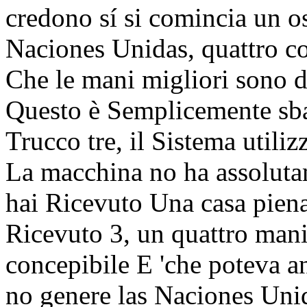
credono sí si comincia un os
Naciones Unidas, quattro cos
Che le mani migliori sono d
Questo è Semplicemente sbag
Trucco tre, il Sistema util
La macchina no ha assoluta
hai Ricevuto Una casa piena
Ricevuto 3, un quattro man
concepibile E 'che poteva a
no genere las Naciones Unid