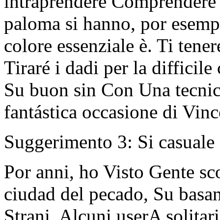
intraprendere Comprendere 
paloma si hanno, por esemp
colore essenziale è. Ti tener
Tiraré i dadi per la diffici
Su buon sin Con Una tecnica
fantástica occasione di Vin
Suggerimento 3: Si casuale 
Por anni, ho Visto Gente s
ciudad del pecado, Su basand
Strani. Alcuni userA solitar