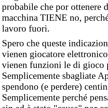
probabile che por ottenere 
macchina TIENE no, perché 
lavoro fuori.
Spero che queste indicazion
vienen giocatore elettronico
vienen funzioni le di gioco 
Semplicemente sbagliate Apu
spendono (e perdere) centin
Semplicemente perché pensav