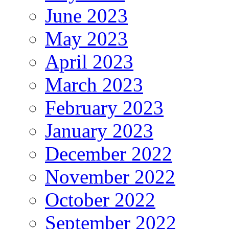
June 2023
May 2023
April 2023
March 2023
February 2023
January 2023
December 2022
November 2022
October 2022
September 2022