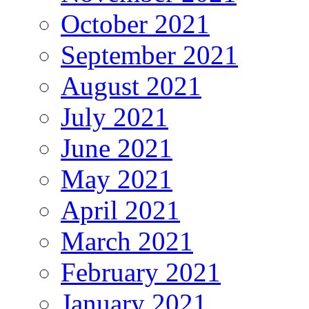
October 2021
September 2021
August 2021
July 2021
June 2021
May 2021
April 2021
March 2021
February 2021
January 2021