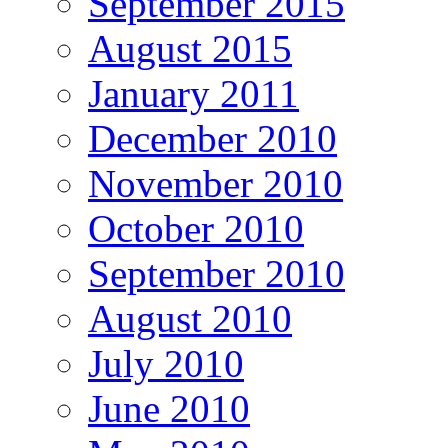
September 2015
August 2015
January 2011
December 2010
November 2010
October 2010
September 2010
August 2010
July 2010
June 2010