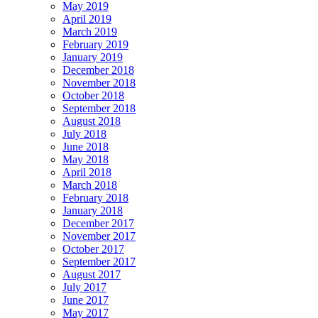
May 2019
April 2019
March 2019
February 2019
January 2019
December 2018
November 2018
October 2018
September 2018
August 2018
July 2018
June 2018
May 2018
April 2018
March 2018
February 2018
January 2018
December 2017
November 2017
October 2017
September 2017
August 2017
July 2017
June 2017
May 2017