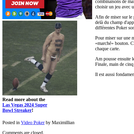
combinaisons de mai
choisir un jeu avec u
Afin de miser sur le 
delà du champ d'appl
différentes Poker son
Pour miser sur une 
«marché» bouton. Cin
chaque carte.
Am pousse ensuite le
Finale, main de cinq
Il est aussi fondame
Read more about the
Las Vegas 2024 Super
Bowl Streaker
!
Posted in
Video Poker
by Maximillian
Comments are closed.