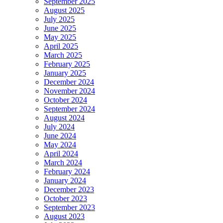
September 2025
August 2025
July 2025
June 2025
May 2025
April 2025
March 2025
February 2025
January 2025
December 2024
November 2024
October 2024
September 2024
August 2024
July 2024
June 2024
May 2024
April 2024
March 2024
February 2024
January 2024
December 2023
October 2023
September 2023
August 2023