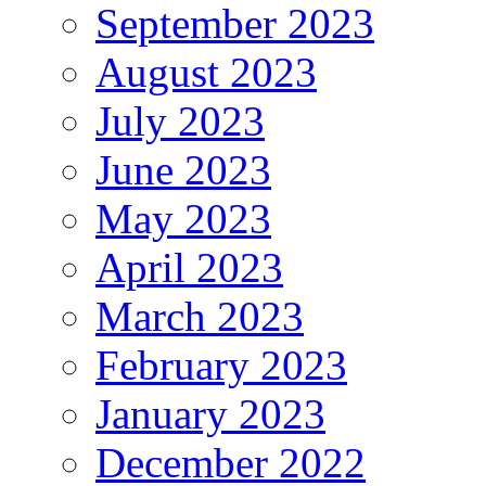
September 2023
August 2023
July 2023
June 2023
May 2023
April 2023
March 2023
February 2023
January 2023
December 2022