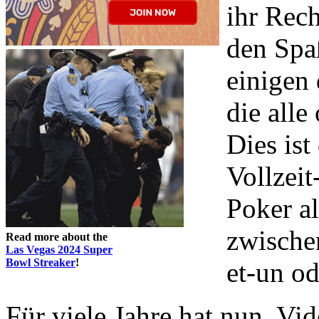
ihr Rech
den Spa
einigen 
die alle
Dies ist
Vollzeit
Poker a
zwische
Read more about the
Las Vegas 2024 Super
Bowl Streaker
!
et-un od
Für viele Jahre hat nun, V