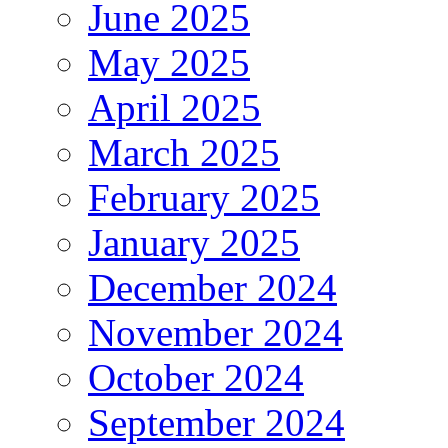
June 2025
May 2025
April 2025
March 2025
February 2025
January 2025
December 2024
November 2024
October 2024
September 2024