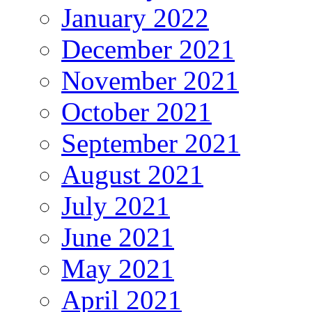
January 2022
December 2021
November 2021
October 2021
September 2021
August 2021
July 2021
June 2021
May 2021
April 2021