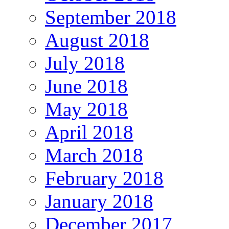
September 2018
August 2018
July 2018
June 2018
May 2018
April 2018
March 2018
February 2018
January 2018
December 2017