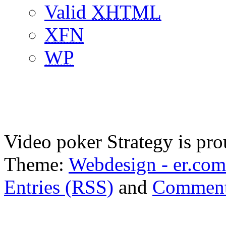
Valid
XHTML
XFN
WP
Video poker Strategy is pr
Theme:
Webdesign - er.com
Entries (RSS)
and
Comment