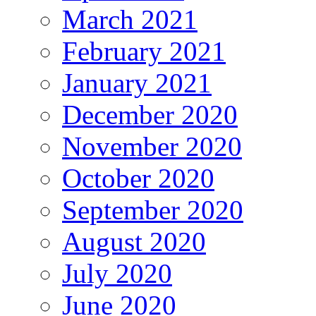
March 2021
February 2021
January 2021
December 2020
November 2020
October 2020
September 2020
August 2020
July 2020
June 2020