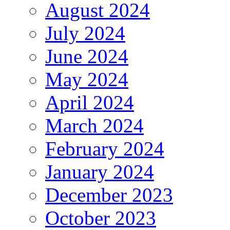
August 2024
July 2024
June 2024
May 2024
April 2024
March 2024
February 2024
January 2024
December 2023
October 2023