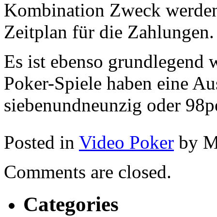
Kombination Zweck werden 
Zeitplan für die Zahlungen.
Es ist ebenso grundlegend 
Poker-Spiele haben eine Aus
siebenundneunzig oder 98pe
Posted in
Video Poker
by M
Comments are closed.
Categories