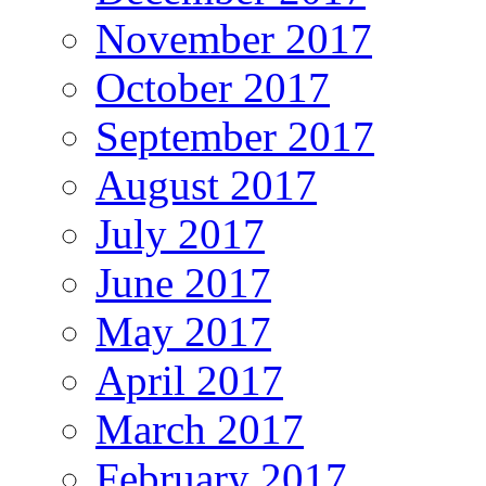
November 2017
October 2017
September 2017
August 2017
July 2017
June 2017
May 2017
April 2017
March 2017
February 2017