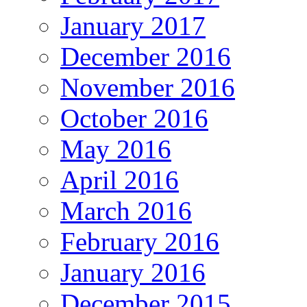
January 2017
December 2016
November 2016
October 2016
May 2016
April 2016
March 2016
February 2016
January 2016
December 2015